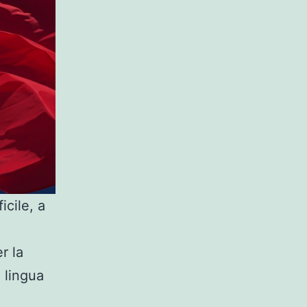
icile, a
r la
 lingua