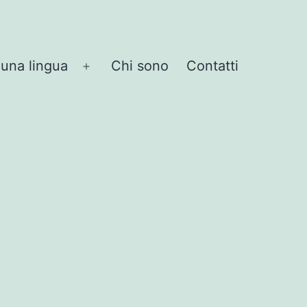
 una lingua
Chi sono
Contatti
Apri
menu