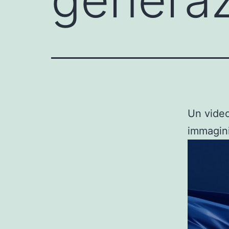
Un video
immagini