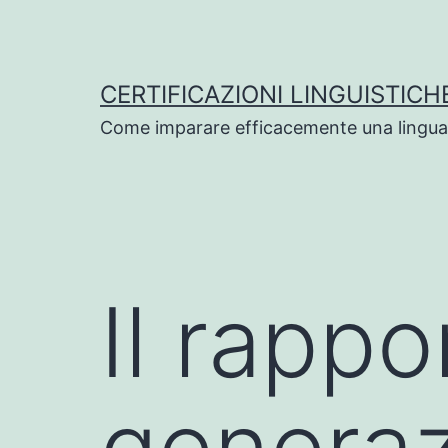
Salta
al
contenuto
CERTIFICAZIONI LINGUISTICH
Come imparare efficacemente una lingua
Il rappo
generaz