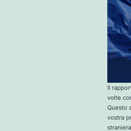
Il rappo
volte co
Questo a
vostra p
straniera