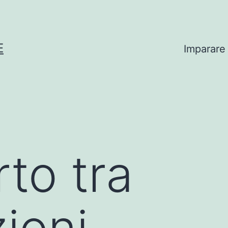
E
Imparare
rto tra
ioni