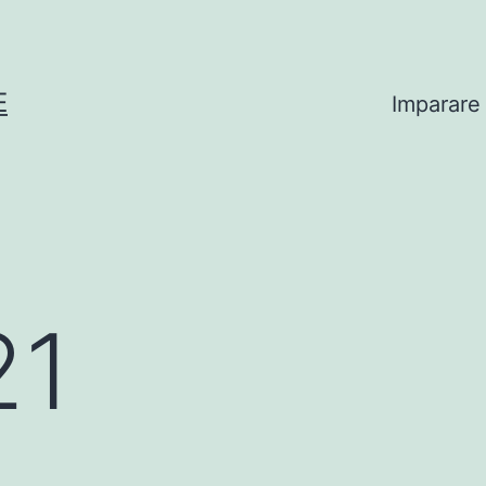
E
Imparare
21