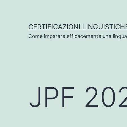
Salta
al
contenuto
CERTIFICAZIONI LINGUISTICH
Come imparare efficacemente una lingua
JPF 20