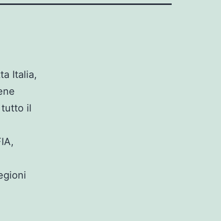
a Italia,
iene
tutto il
IA,
egioni