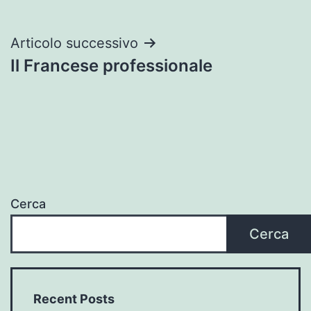
Navigazione
Articolo successivo
Il Francese professionale
articoli
Cerca
Cerca
Recent Posts