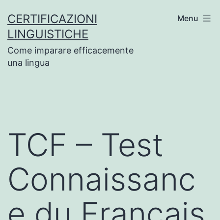
Salta
CERTIFICAZIONI
Menu
al
LINGUISTICHE
contenuto
Come imparare efficacemente
una lingua
TCF – Test
Connaissanc
e du Français